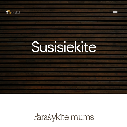
Skip
Main
to
Men
content
Susisiekite
Parašykite mums