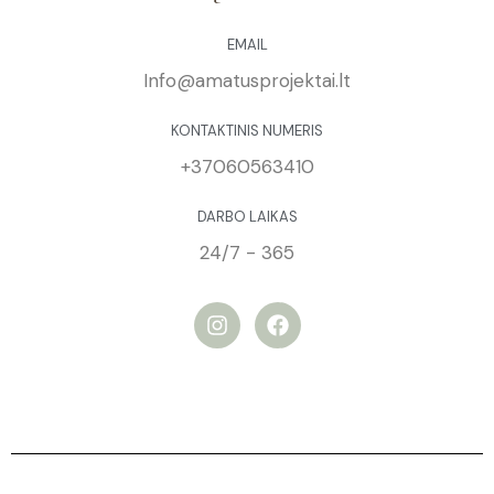
EMAIL
Info@amatusprojektai.lt
KONTAKTINIS NUMERIS
+37060563410
DARBO LAIKAS
24/7 - 365
I
F
n
a
s
c
t
e
a
b
g
o
r
o
a
k
m